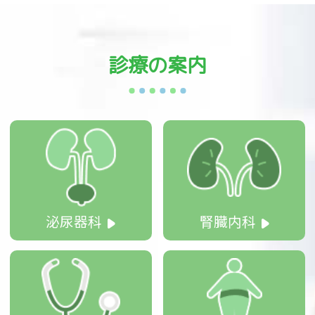
診療の案内
泌尿器科
腎臓内科