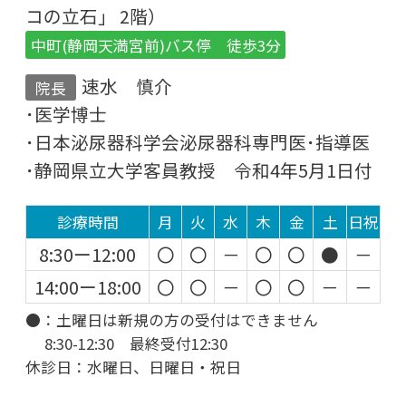
コの立石」 2階）
中町(静岡天満宮前)バス停 徒歩3分
速水 慎介
院長
･医学博士
･日本泌尿器科学会泌尿器科専門医･指導医
･静岡県立大学客員教授 令和4年5月1日付
診療時間
月
火
水
木
金
土
日祝
8:30ー12:00
〇
〇
－
〇
〇
●
－
14:00ー18:00
〇
〇
－
〇
〇
－
－
●：土曜日は新規の方の受付はできません
8:30-12:30 最終受付12:30
休診日：水曜日、日曜日・祝日