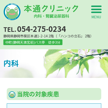
本
054-275-0234
静岡県静岡市葵区本通1-2-14 2階（「ハンコの立石」 2階）
中町(静岡天満宮前)バス停 徒歩3分
内科
当院の対象疾患