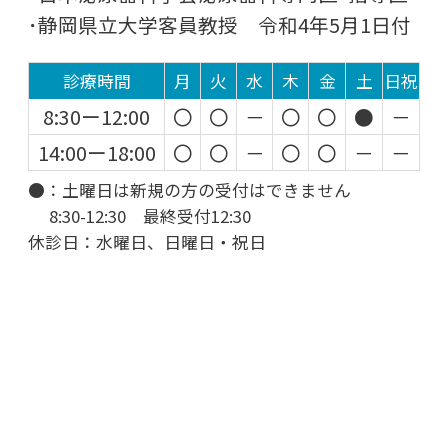
･静岡県立大学客員教授 令和4年5月1日付
診療時間
月
火
水
木
金
土
日祝
8:30ー12:00
〇
〇
－
〇
〇
●
－
14:00ー18:00
〇
〇
－
〇
〇
－
－
●：土曜日は新規の方の受付はできません
8:30-12:30 最終受付12:30
休診日：水曜日、日曜日・祝日